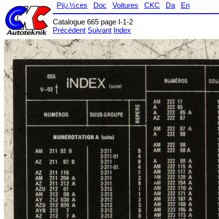
Piï¿½ces
Doc
Voitures
CKC
Da
En
Catalogue 665 page I-1-2
Précédent
Suivant
Index