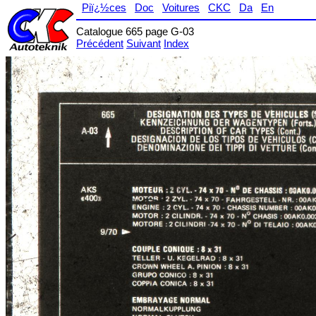
Piï¿½ces
Doc
Voitures
CKC
Da
En
Catalogue 665 page G-03
Précédent
Suivant
Index