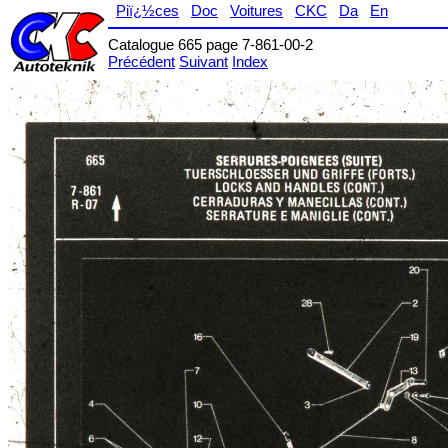
Piï¿½ces
Doc
Voitures
CKC
Da
En
Catalogue 665 page 7-861-00-2
Précédent
Suivant
Index