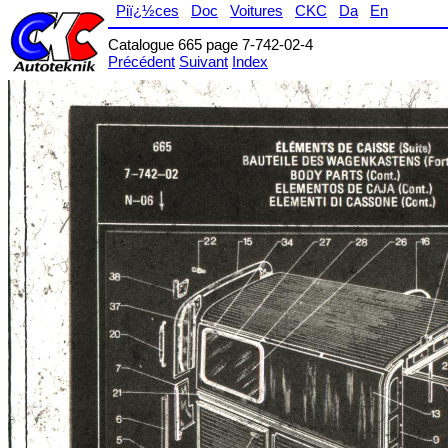
Piï¿½ces
Doc
Voitures
CKC
Da
En
Catalogue 665 page 7-742-02-4
Précédent
Suivant
Index