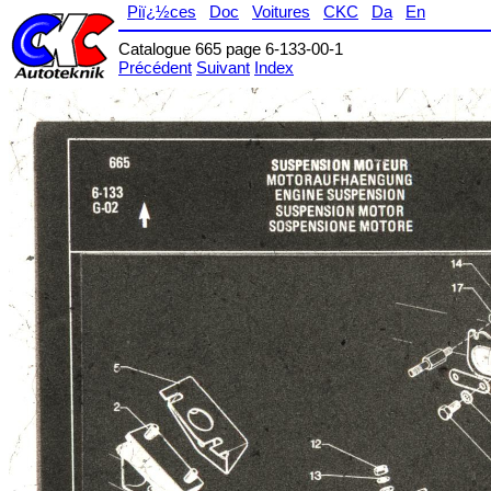
Piï¿½ces
Doc
Voitures
CKC
Da
En
Catalogue 665 page 6-133-00-1
Précédent
Suivant
Index