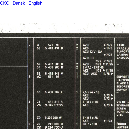
CKC
Dansk
English