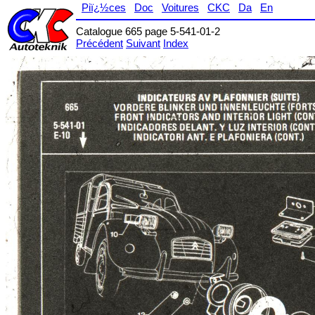
Piï¿½ces
Doc
Voitures
CKC
Da
En
Catalogue 665 page 5-541-01-2
Précédent
Suivant
Index