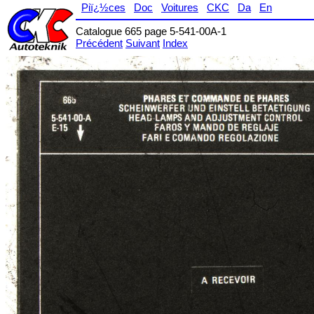
Piï¿½ces
Doc
Voitures
CKC
Da
En
Catalogue 665 page 5-541-00A-1
Précédent
Suivant
Index