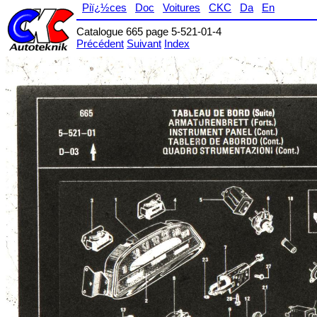
Piï¿½ces
Doc
Voitures
CKC
Da
En
Catalogue 665 page 5-521-01-4
Précédent
Suivant
Index