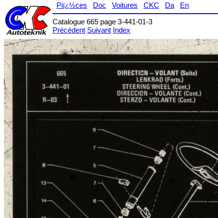
Piï¿½ces
Doc
Voitures
CKC
Da
En
Catalogue 665 page 3-441-01-3
Précédent
Suivant
Index