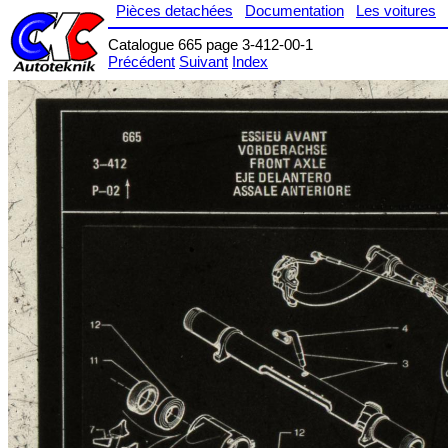
Pièces detachées
Documentation
Les voitures
Catalogue 665 page 3-412-00-1
Précédent
Suivant
Index