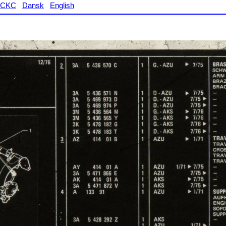
CKC
Dansk
English