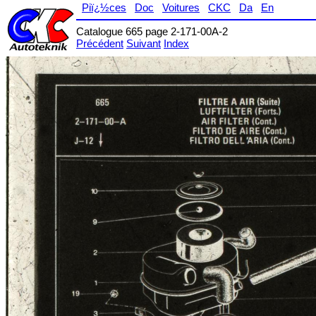
Piï¿½ces
Doc
Voitures
CKC
Da
En
Catalogue 665 page 2-171-00A-2
Précédent
Suivant
Index