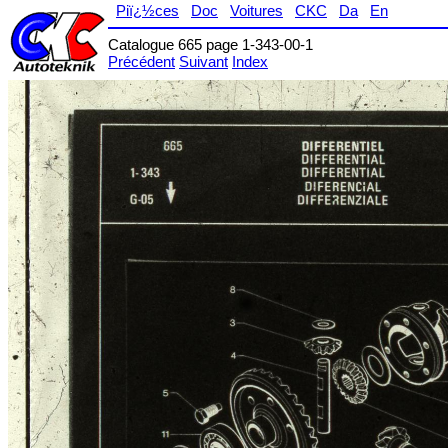
Piï¿½ces
Doc
Voitures
CKC
Da
En
Catalogue 665 page 1-343-00-1
Précédent
Suivant
Index