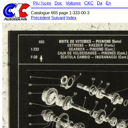
Piï¿½ces
Doc
Voitures
CKC
Da
En
Catalogue 665 page 1-333-00-3
Précédent
Suivant
Index