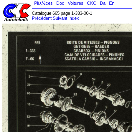
Piï¿½ces
Doc
Voitures
CKC
Da
En
Catalogue 665 page 1-333-00-1
Précédent
Suivant
Index