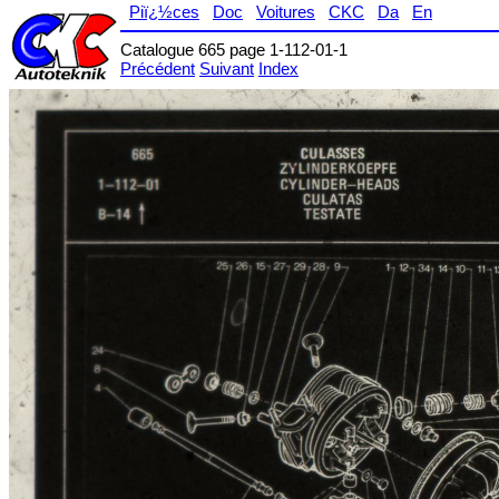
Piï¿½ces
Doc
Voitures
CKC
Da
En
Catalogue 665 page 1-112-01-1
Précédent
Suivant
Index