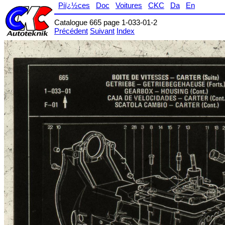
Piï¿½ces
Doc
Voitures
CKC
Da
En
Catalogue 665 page 1-033-01-2
Précédent
Suivant
Index