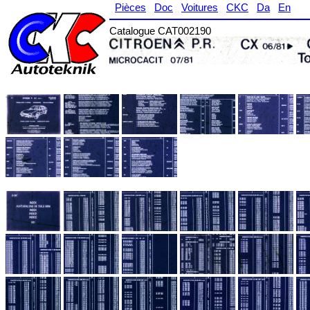
Pièces
Doc
Voitures
CKC
Da
En
Catalogue CAT002190