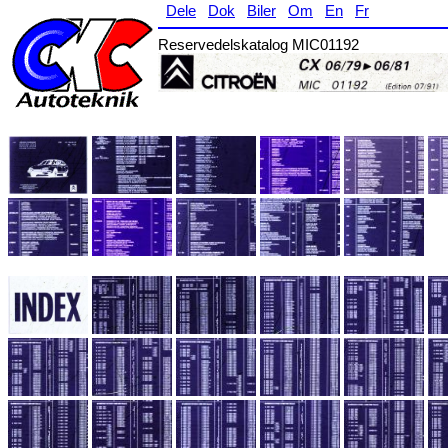
Dele
Dok
Biler
Om
En
Fr
Reservedelskatalog MIC01192