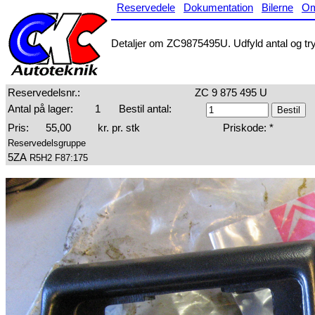
Reservedele
Dokumentation
Bilerne
O
Detaljer om ZC9875495U. Udfyld antal og tryk
Reservedelsnr.:
ZC 9 875 495 U
Antal på lager:
1
Bestil antal:
Pris:
55,00
kr. pr. stk
Priskode: *
Reservedelsgruppe
5ZA
R5H2 F87:175