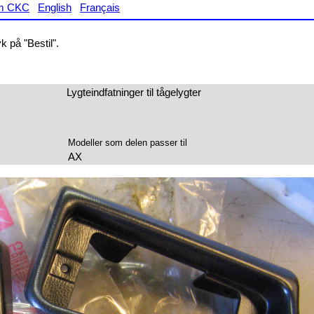
m CKC
English
Français
 på "Bestil".
Lygteindfatninger til tågelygter
Modeller som delen passer til
AX