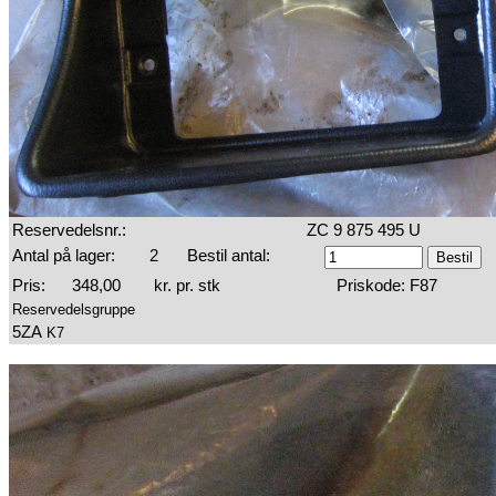
Reservedelsnr.:
ZC 9 875 495 U
Antal på lager:
2
Bestil antal:
Pris:
348,00
kr. pr. stk
Priskode: F87
Reservedelsgruppe
5ZA
K7