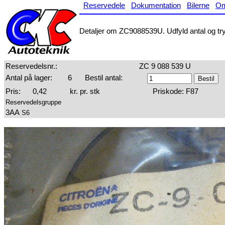
Reservedele
Dokumentation
Bilerne
O
Detaljer om ZC9088539U. Udfyld antal og tryk
Reservedelsnr.:
ZC 9 088 539 U
Antal på lager:
6
Bestil antal:
Pris:
0,42
kr. pr. stk
Priskode: F87
Reservedelsgruppe
3AA
S6