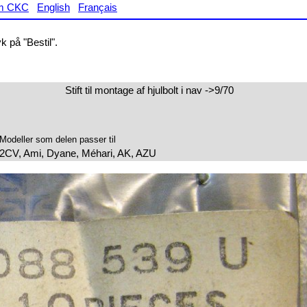
m CKC
English
Français
 på "Bestil".
Stift til montage af hjulbolt i nav ->9/70
Modeller som delen passer til
2CV, Ami, Dyane, Méhari, AK, AZU