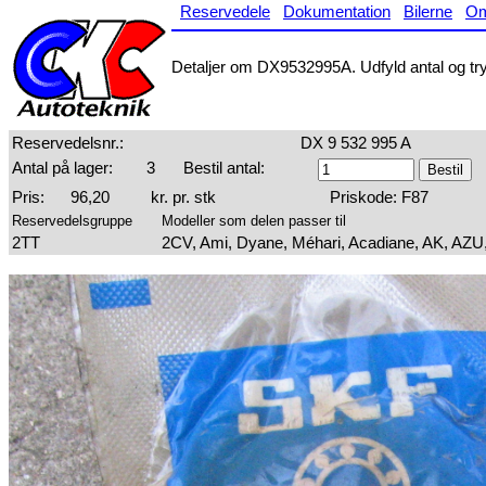
Reservedele
Dokumentation
Bilerne
O
Detaljer om DX9532995A. Udfyld antal og tryk
Reservedelsnr.:
DX 9 532 995 A
Antal på lager:
3
Bestil antal:
Pris:
96,20
kr. pr. stk
Priskode: F87
Reservedelsgruppe
Modeller som delen passer til
2TT
2CV, Ami, Dyane, Méhari, Acadiane, AK, AZU,