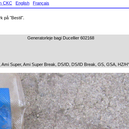
m CKC
English
Français
 på "Bestil".
Generatorleje bagi Ducellier 602168
 Ami Super, Ami Super Break, DS/ID, DS/ID Break, GS, GSA, HZ/HY,