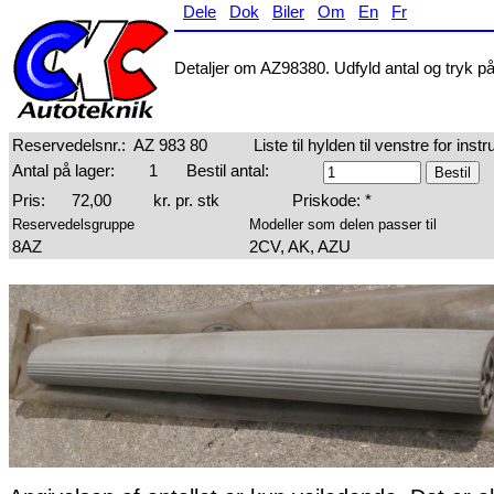
Dele
Dok
Biler
Om
En
Fr
Detaljer om AZ98380. Udfyld antal og tryk på 
Reservedelsnr.:
AZ 983 80
Liste til hylden til venstre for ins
Antal på lager:
1
Bestil antal:
Pris:
72,00
kr. pr. stk
Priskode: *
Reservedelsgruppe
Modeller som delen passer til
8AZ
2CV, AK, AZU