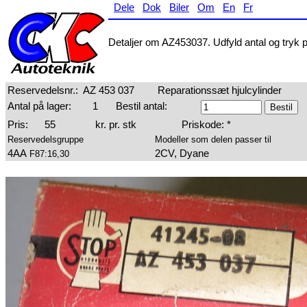
Dele
Dok
Biler
Om
En
Fr
Detaljer om AZ453037. Udfyld antal og tryk på
Reservedelsnr.:
AZ 453 037
Reparationssæt hjulcylinder
Antal på lager:
1
Bestil antal:
Pris:
55
kr. pr. stk
Priskode: *
Reservedelsgruppe
Modeller som delen passer til
4AA
2CV, Dyane
F87:16,30