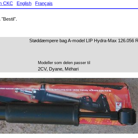
m CKC
English
Français
"Bestil".
Støddæmpere bag A-model LIP Hydra-Max 126.056 
Modeller som delen passer til
2CV, Dyane, Méhari