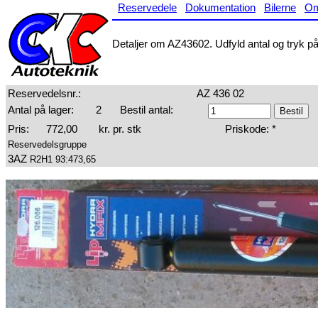
Reservedele
Dokumentation
Bilerne
O
Detaljer om AZ43602. Udfyld antal og tryk på 
Reservedelsnr.:
AZ 436 02
Antal på lager:
2
Bestil antal:
Pris:
772,00
kr. pr. stk
Priskode: *
Reservedelsgruppe
3AZ
R2H1 93:473,65