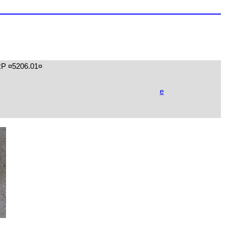
RP ¤5206.01¤
e