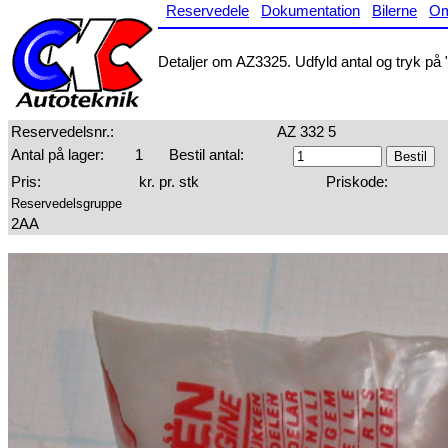
Reservedele
Dokumentation
Bilerne
O
Detaljer om AZ3325. Udfyld antal og tryk på "
Reservedelsnr.:
AZ 332 5
Antal på lager:
1
Bestil antal:
Pris:
kr. pr. stk
Priskode:
Reservedelsgruppe
2AA