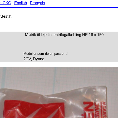
m CKC
English
Français
Bestil".
Møtrik til leje til centrifugalkobling HE 16 x 150
Modeller som delen passer til
2CV, Dyane