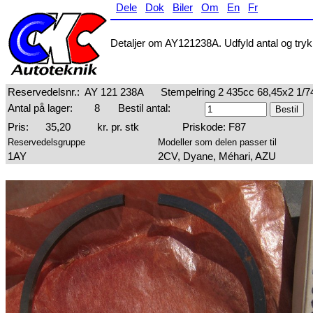
Dele
Dok
Biler
Om
En
Fr
Detaljer om AY121238A. Udfyld antal og tryk 
Reservedelsnr.:
AY 121 238A
Stempelring 2 435cc 68,45x2 1/7
Antal på lager:
8
Bestil antal:
Pris:
35,20
kr. pr. stk
Priskode: F87
Reservedelsgruppe
Modeller som delen passer til
1AY
2CV, Dyane, Méhari, AZU