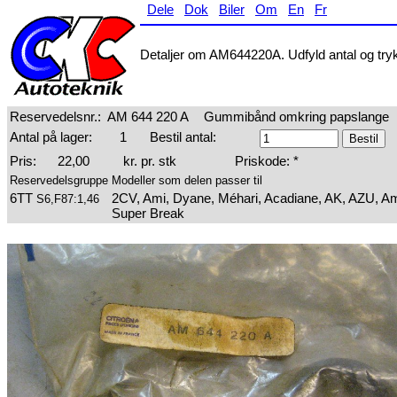
Dele
Dok
Biler
Om
En
Fr
Detaljer om AM644220A. Udfyld antal og tryk 
Reservedelsnr.:
AM 644 220 A
Gummibånd omkring papslange
Antal på lager:
1
Bestil antal:
Pris:
22,00
kr. pr. stk
Priskode: *
Reservedelsgruppe
Modeller som delen passer til
6TT
2CV, Ami, Dyane, Méhari, Acadiane, AK, AZU, Am
S6,F87:1,46
Super Break