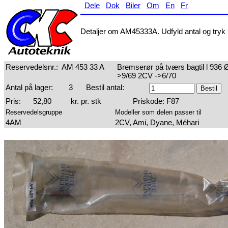
Dele
Dok
Biler
Om
En
Fr
Detaljer om AM45333A. Udfyld antal og tryk p
Reservedelsnr.:
AM 453 33 A
Bremserør på tværs bagtil l 936 
>9/69 2CV ->6/70
Antal på lager:
3
Bestil antal:
Pris:
52,80
kr. pr. stk
Priskode: F87
Reservedelsgruppe
Modeller som delen passer til
4AM
2CV, Ami, Dyane, Méhari