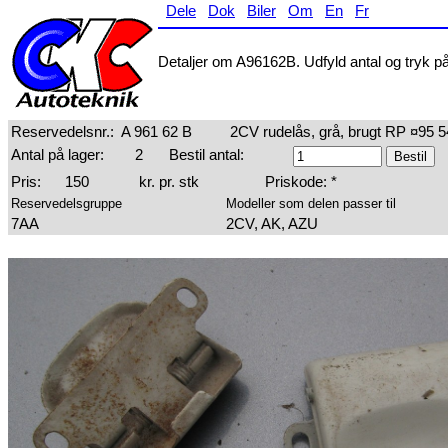
Dele
Dok
Biler
Om
En
Fr
Detaljer om A96162B. Udfyld antal og tryk på 
Reservedelsnr.:
A 961 62 B
2CV rudelås, grå, brugt RP ¤95 
Antal på lager:
2
Bestil antal:
Pris:
150
kr. pr. stk
Priskode: *
Reservedelsgruppe
Modeller som delen passer til
7AA
2CV, AK, AZU