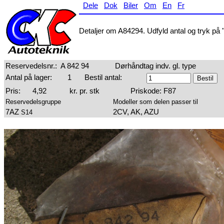
Dele
Dok
Biler
Om
En
Fr
Detaljer om A84294. Udfyld antal og tryk på "
Reservedelsnr.:
A 842 94
Dørhåndtag indv. gl. type
Antal på lager:
1
Bestil antal:
Pris:
4,92
kr. pr. stk
Priskode: F87
Reservedelsgruppe
Modeller som delen passer til
7AZ
2CV, AK, AZU
S14