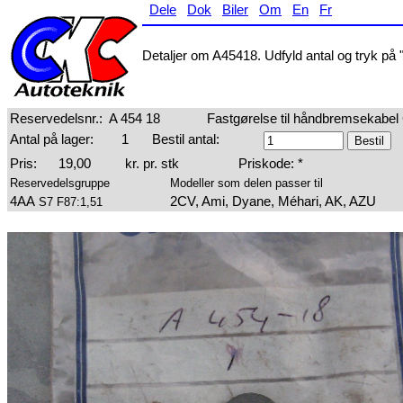
Dele
Dok
Biler
Om
En
Fr
Detaljer om A45418. Udfyld antal og tryk på "
Reservedelsnr.:
A 454 18
Fastgørelse til håndbremsekabel
Antal på lager:
1
Bestil antal:
Pris:
19,00
kr. pr. stk
Priskode: *
Reservedelsgruppe
Modeller som delen passer til
4AA
2CV, Ami, Dyane, Méhari, AK, AZU
S7 F87:1,51