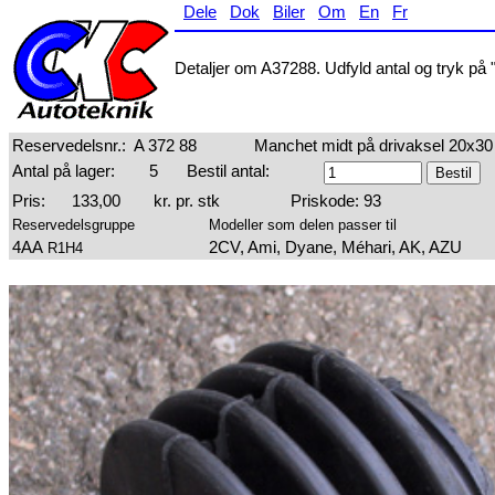
Dele
Dok
Biler
Om
En
Fr
Detaljer om A37288. Udfyld antal og tryk på "
Reservedelsnr.:
A 372 88
Manchet midt på drivaksel 20x30
Antal på lager:
5
Bestil antal:
Pris:
133,00
kr. pr. stk
Priskode: 93
Reservedelsgruppe
Modeller som delen passer til
4AA
2CV, Ami, Dyane, Méhari, AK, AZU
R1H4