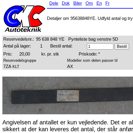
Dele
Dok
Biler
Om
En
Fr
Detaljer om 95638848YE. Udfyld antal og tryk
Reservedelsnr.:
95 638 848 YE
Pynteliste bag venstre 5D
Antal på lager:
1
Bestil antal:
Pris:
20,00
kr. pr. stk
Priskode: *
Reservedelsgruppe
Modeller som delen passer til
7ZA
AX
KLT
Angivelsen af antallet er kun vejledende. Det er al
sikkert at der kan leveres det antal, der står anfø