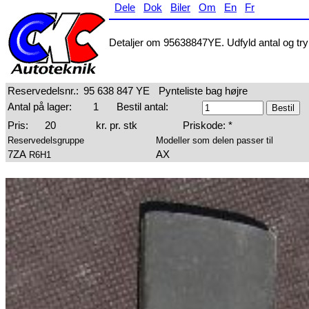
Dele
Dok
Biler
Om
En
Fr
Detaljer om 95638847YE. Udfyld antal og tryk
Reservedelsnr.:
95 638 847 YE
Pynteliste bag højre
Antal på lager:
1
Bestil antal:
Pris:
20
kr. pr. stk
Priskode: *
Reservedelsgruppe
Modeller som delen passer til
7ZA
AX
R6H1