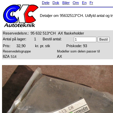
Dele
Dok
Biler
Om
En
Fr
Detaljer om 95632513*CH. Udfyld antal og try
Reservedelsnr.:
95 632 513*CH
AX flaskeholder
Antal på lager:
1
Bestil antal:
Pris:
32,90
kr. pr. stk
Priskode: 93
Reservedelsgruppe
Modeller som delen passer til
8ZA
AX
S14