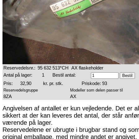
Reservedelsnr.:
95 632 513*CH
AX flaskeholder
Antal på lager:
1
Bestil antal:
Pris:
32,90
kr. pr. stk.
Priskode: 93
Reservedelsgruppe
Modeller som delen passer til
8ZA
AX
Angivelsen af antallet er kun vejledende. Det er al
sikkert at der kan leveres det antal, der står anfø
værende på lager.
Reservedelene er ubrugte i brugbar stand og som 
original emballage, med mindre andet er angivet. 