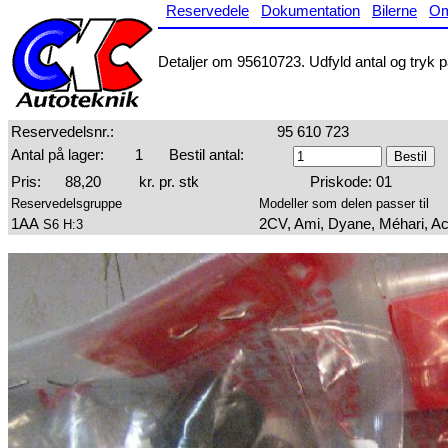
Reservedele
Dokumentation
Bilerne
O
Detaljer om 95610723. Udfyld antal og tryk på
Reservedelsnr.:
95 610 723
Antal på lager:
1
Bestil antal:
Pris:
88,20
kr. pr. stk
Priskode: 01
Reservedelsgruppe
Modeller som delen passer til
1AA
2CV, Ami, Dyane, Méhari, A
S6 H:3