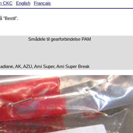
m CKC
English
Français
 "Bestil".
Smådele til gearforbindelse PAM
cadiane, AK, AZU, Ami Super, Ami Super Break