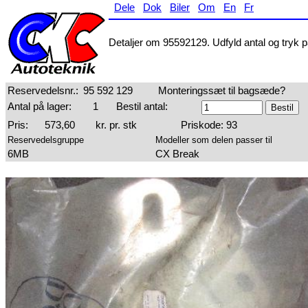
Dele
Dok
Biler
Om
En
Fr
Detaljer om 95592129. Udfyld antal og tryk på
Reservedelsnr.:
95 592 129
Monteringssæt til bagsæde?
Antal på lager:
1
Bestil antal:
Pris:
573,60
kr. pr. stk
Priskode: 93
Reservedelsgruppe
Modeller som delen passer til
6MB
CX Break