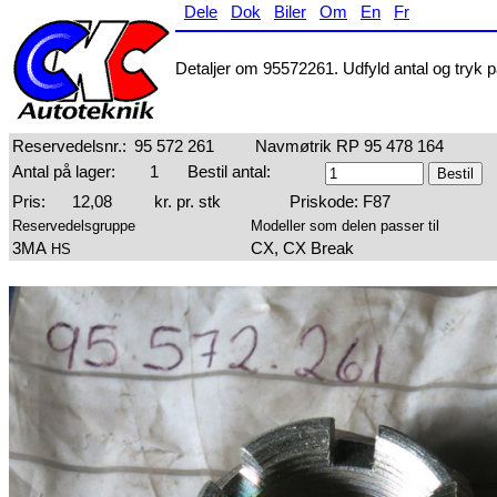
Dele
Dok
Biler
Om
En
Fr
Detaljer om 95572261. Udfyld antal og tryk på
Reservedelsnr.:
95 572 261
Navmøtrik RP 95 478 164
Antal på lager:
1
Bestil antal:
Pris:
12,08
kr. pr. stk
Priskode: F87
Reservedelsgruppe
Modeller som delen passer til
3MA
CX, CX Break
HS