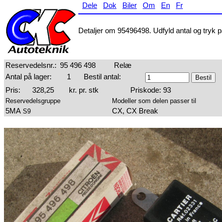
Dele
Dok
Biler
Om
En
Fr
Detaljer om 95496498. Udfyld antal og tryk på
Reservedelsnr.:
95 496 498
Relæ
Antal på lager:
1
Bestil antal:
Pris:
328,25
kr. pr. stk
Priskode: 93
Reservedelsgruppe
Modeller som delen passer til
5MA
CX, CX Break
S9