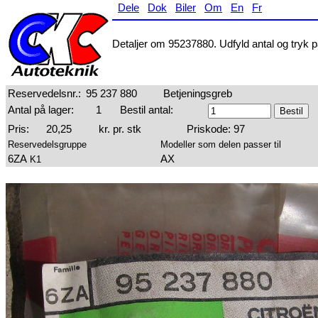
Dele
Dok
Biler
Om
En
Fr
Detaljer om 95237880. Udfyld antal og tryk på
Reservedelsnr.:
95 237 880
Betjeningsgreb
Antal på lager:
1
Bestil antal:
Pris:
20,25
kr. pr. stk
Priskode: 97
Reservedelsgruppe
Modeller som delen passer til
6ZA
AX
K1