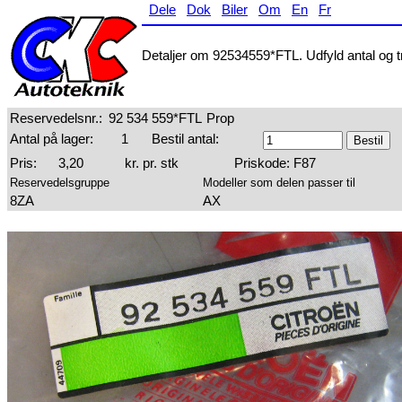
Dele
Dok
Biler
Om
En
Fr
Detaljer om 92534559*FTL. Udfyld antal og tr
Reservedelsnr.:
92 534 559*FTL
Prop
Antal på lager:
1
Bestil antal:
Pris:
3,20
kr. pr. stk
Priskode: F87
Reservedelsgruppe
Modeller som delen passer til
8ZA
AX