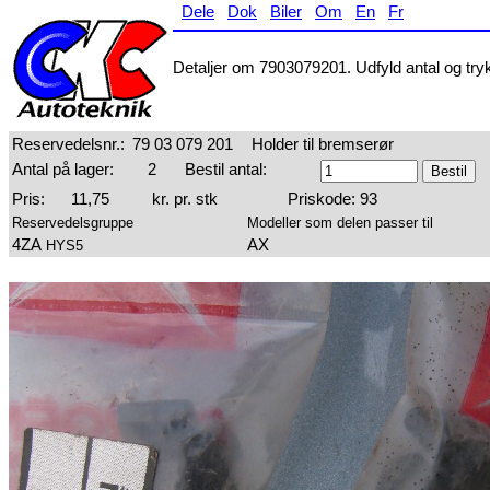
Dele
Dok
Biler
Om
En
Fr
Detaljer om 7903079201. Udfyld antal og tryk 
Reservedelsnr.:
79 03 079 201
Holder til bremserør
Antal på lager:
2
Bestil antal:
Pris:
11,75
kr. pr. stk
Priskode: 93
Reservedelsgruppe
Modeller som delen passer til
4ZA
AX
HYS5