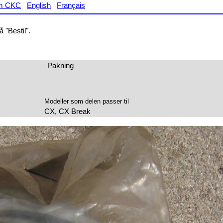
m CKC
English
Français
 "Bestil".
Pakning
Modeller som delen passer til
CX, CX Break