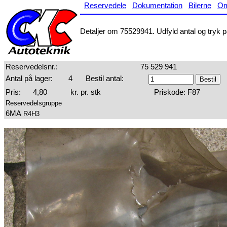
Reservedele
Dokumentation
Bilerne
O
Detaljer om 75529941. Udfyld antal og tryk på
Reservedelsnr.:
75 529 941
Antal på lager:
4
Bestil antal:
Pris:
4,80
kr. pr. stk
Priskode: F87
Reservedelsgruppe
6MA
R4H3