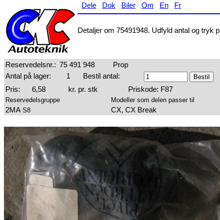
Dele
Dok
Biler
Om
En
Fr
Detaljer om 75491948. Udfyld antal og tryk på
Reservedelsnr.:
75 491 948
Prop
Antal på lager:
1
Bestil antal:
Pris:
6,58
kr. pr. stk
Priskode: F87
Reservedelsgruppe
Modeller som delen passer til
2MA
CX, CX Break
S8