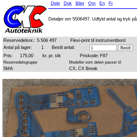
Dele
Dok
Biler
Om
En
Fr
Detaljer om 5506497. Udfyld antal og tryk på 
Reservedelsnr.:
5 506 497
Flexi-print til instrumentbord
Antal på lager:
1
Bestil antal:
Pris:
175,00
kr. pr. stk
Priskode: F87
Reservedelsgruppe
Modeller som delen passer til
5MA
CX, CX Break