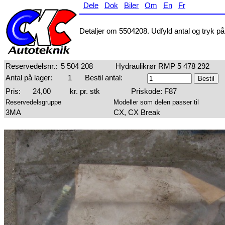
Dele
Dok
Biler
Om
En
Fr
Detaljer om 5504208. Udfyld antal og tryk på 
Reservedelsnr.:
5 504 208
Hydraulikrør RMP 5 478 292
Antal på lager:
1
Bestil antal:
Pris:
24,00
kr. pr. stk
Priskode: F87
Reservedelsgruppe
Modeller som delen passer til
3MA
CX, CX Break