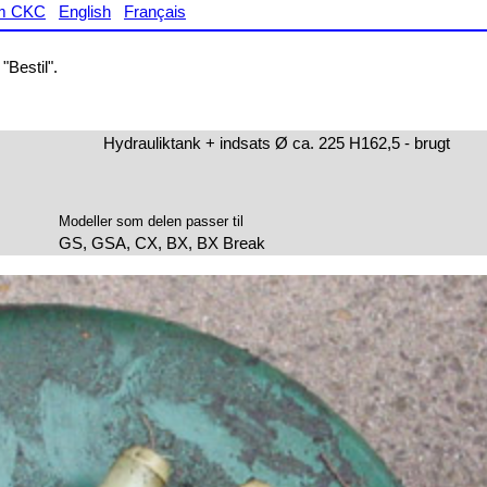
m CKC
English
Français
"Bestil".
Hydrauliktank + indsats Ø ca. 225 H162,5 - brugt
Modeller som delen passer til
GS, GSA, CX, BX, BX Break