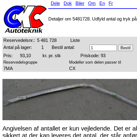
Dele
Dok
Biler
Om
En
Fr
Detaljer om 5481728. Udfyld antal og tryk på 
Reservedelsnr.:
5 481 728
Liste
Antal på lager:
1
Bestil antal:
Pris:
93,10
kr. pr. stk
Priskode: 93
Reservedelsgruppe
Modeller som delen passer til
7MA
CX
Angivelsen af antallet er kun vejledende. Det er al
sikkert at der kan leveres det antal, der står anfø