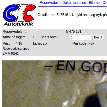
Reservedele
Dokumentation
Bilerne
O
Detaljer om 5475161. Udfyld antal og tryk på 
Reservedelsnr.:
5 475 161
Antal på lager:
1
Bestil antal:
Pris:
4,18
kr. pr. stk
Priskode: F87
Reservedelsgruppe
2MA
R2H2