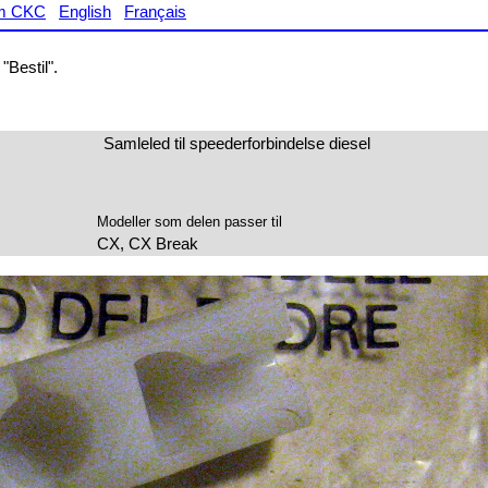
m CKC
English
Français
"Bestil".
Samleled til speederforbindelse diesel
Modeller som delen passer til
CX, CX Break